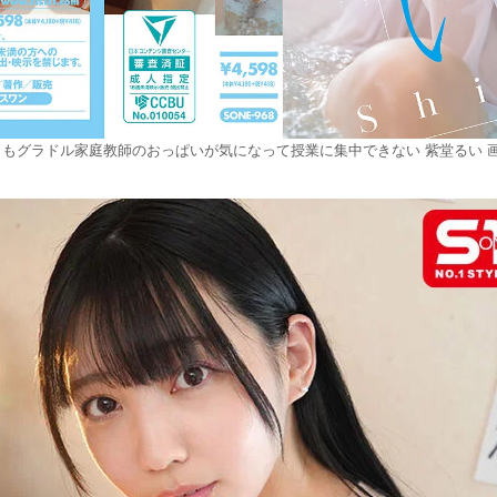
日もグラドル家庭教師のおっぱいが気になって授業に集中できない 紫堂るい 画