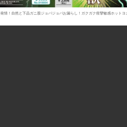
発情！自然と下品ガニ股ジョバジョバお漏らし！ガクガク痙攣敏感ホットヨ