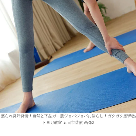
を盛られ発汗発情！自然と下品ガニ股ジョバジョバお漏らし！ガクガク痙攣敏
トヨガ教室 五日市芽依 画像2