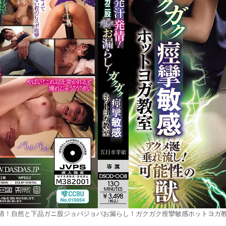
情！自然と下品ガニ股ジョバジョバお漏らし！ガクガク痙攣敏感ホットヨガ教室