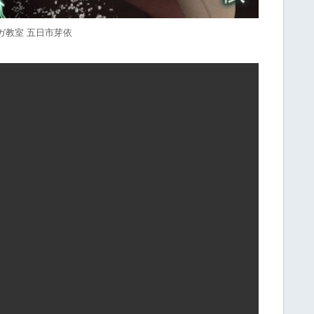
ガ教室 五日市芽依