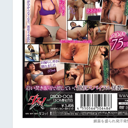
媚薬を盛られ発汗発