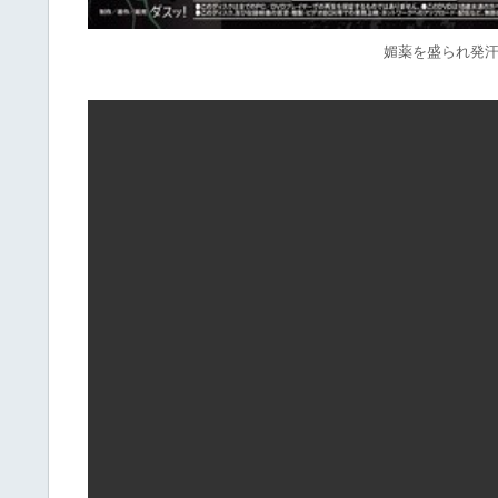
媚薬を盛られ発汗